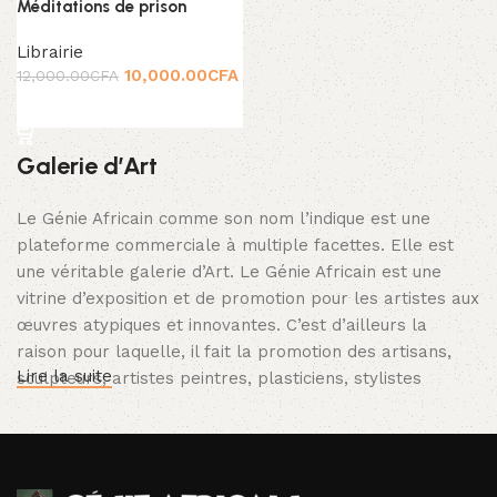
Méditations de prison
Librairie
10,000.00
CFA
12,000.00
CFA
Add to cart
Galerie d’Art
Le Génie Africain comme son nom l’indique est une
plateforme commerciale à multiple facettes. Elle est
une véritable galerie d’Art. Le Génie Africain est une
vitrine d’exposition et de promotion pour les artistes aux
œuvres atypiques et innovantes. C’est d’ailleurs la
raison pour laquelle, il fait la promotion des artisans,
Lire la suite
sculpteurs, artistes peintres, plasticiens, stylistes
modélistes, musiciens et cinéastes, bijoutiers etc.
Génie Africain / Librairie